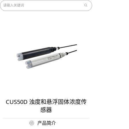
ꄙ
CUS50D 浊度和悬浮固体浓度传
感器
产品简介
ꁵ