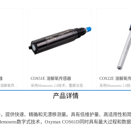
器
COS51E 溶解氧传感器
COS22E 溶解氧
ns的溶解氧传感
采用Memosens 2.0技术，覆膜法溶解
采用Memosens 2
氧传感器特别适合各类污水处理和公
法溶解氧传感器，适
产品详情
用工程应用 完全替代COS51D,而且可
料、生命科学行业
以选择清洗装置或者养鱼保护。
COS51E-AA26TN替代COS51-AS800
解氧传感器，提供快速、精确和无漂移测量。具有低维护量、高适用性
量程0-100mg/l,响应时间3分钟,非防
爆。 COS51E-AA26TF替代COS51-
mosens数字式技术，Oxymax COS61D同时具有最大过
AS810 量程0-100mg/l,响应时间0.5分