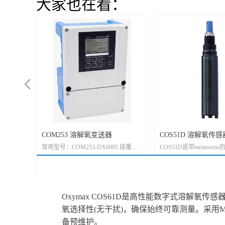
大家也在看：
넳
D 溶解氧
氧传感器
COM253 溶解氧变送器
COS51D 溶解氧传感
S61D
解氧传感
常用型号：COM253-DX0005 接覆膜
COS51D是带memose
用于水、
消毒应用
法传感器COS41. COM253-WX0005
器，覆膜法大量程。
接荧光法传感器COS61
Oxymax COS61D是高性能数字式溶
氧选择性(无干扰)，确保始终可靠测量。采用Me
备预维护。