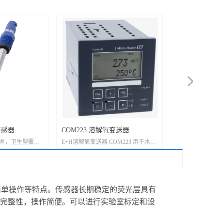
넲
传感器
COM223 溶解氧变送器
COS41 | CO
.0技术，卫生型覆膜
E+H溶解氧变送器 COM223 用于水、
覆膜法溶解氧传
感器
用于食品与饮
污水、公共用水和渔场的紧凑型现场
和公用工程, 最经济实用的溶解氧传感
仪表, 常用型号是COM223-DX0005 与
器，与COM22
COS41-2F 配套使用，公司常备现
惠的溶解氧在线
货。
配：COS41-2F +
和简单操作等特点。传感器长期稳定的荧光层具有
者 COS41-4F + 
量现货！
程和数据完整性，操作简便。可以进行实验室标定和设