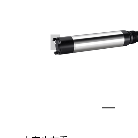
넳
COS61D | COS61 溶解氧传感器