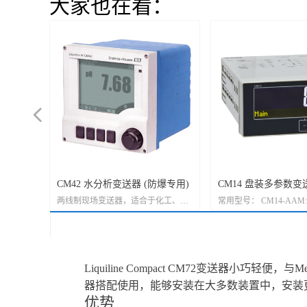
大家也在看：
넳
仪
感器管理
CM42 水分析变送器 (防爆专用)
CM14 盘装多参数变
设备，适
D的软件
两线制现场变送器，适合于化工、生
常用型号： CM14-AAM:
H水分析领
传感器进行
命科学和食品行业的危险和非危险区
量 CM14-AAK: 电导
率、溶解
合实验室
域
CM14-AAL: 电感式电
及大表
CM14-AAO: 溶解氧覆
中到
Liquiline Compact CM72变送器
只要买一台
功能非常
器搭配使用，能够安装在大多数装置中，安装
优势