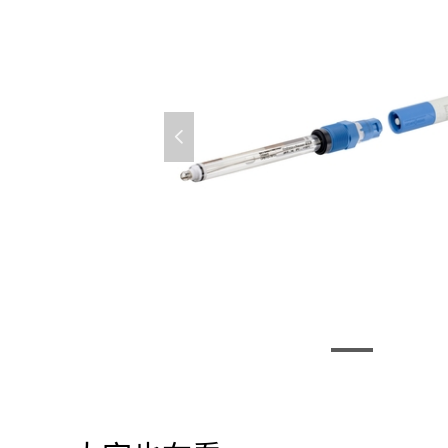
넳
CM72 多参数变送器