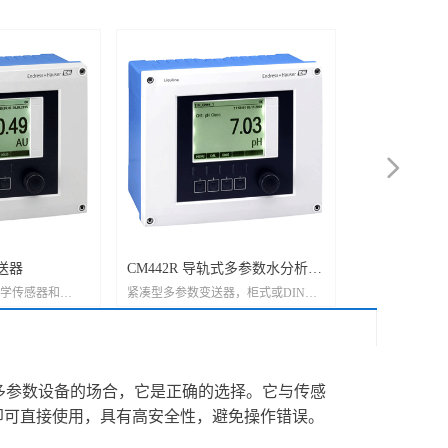
넲
变送器
CM442R 导轨式多参数水分析变
CM448
学传感器和
紧凑型多参数变送器，柜式或DIN导
灵活的多参数变
送器
轨式安装，适用于各个行业
业
且无需使用多参数设备的场合，它是正确的选择。它与传感
即可直接使用，具有高安全性，避免操作错误。