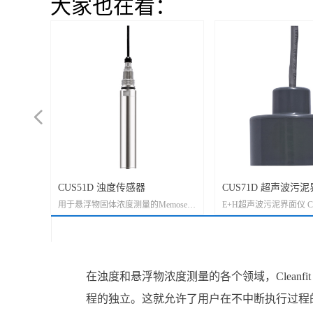
大家也在看：
넳
度仪
器
CUS51D 浊度传感器
CUS71D 超声波污
s传感器，用
度和悬浮
用于悬浮物固体浓度测量的Memosens
E+H超声波污泥界面仪 C
程中的浊
传感器，适合各种污水场合的浊度测
式传感器，用于水、污
量
中的沉淀池测量
在浊度和悬浮物浓度测量的各个领域，Clean
程的独立。这就允许了用户在不中断执行过程