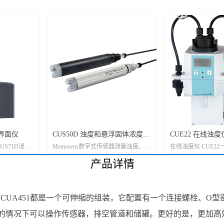
泥界面仪
CUS50D 浊度和悬浮固体浓度传
CUE22 在线浊
US71D浸入
Memosens数字式传感器测量浊度、悬
在线浊度仪 CUE2
感器
水和公用工程
浮固体浓度和吸光度
饮水或过程用水的不
产品详情
状态
fit CUA451都是一个可伸缩的组装，它配置有一个连接螺栓、
的情况下可以操作传感器，排空管道和储罐。更好的是，更加高