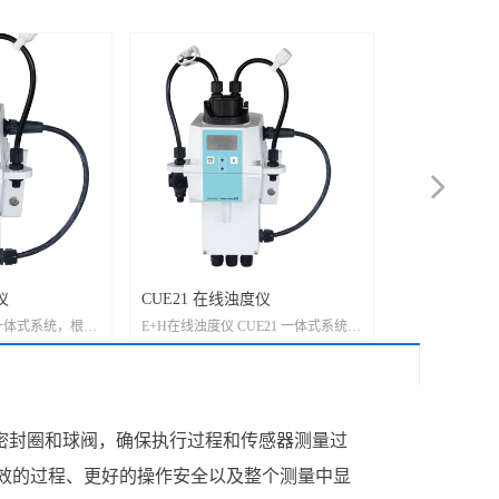
넲
度仪
CUE21 在线浊度仪
CUA252 浊
2一体式系统，根据
E+H在线浊度仪 CUE21 一体式系统，
聚乙烯(PE)材
同应用调节样本
根据饮水或过程用水的不同应用调节
适用于饮用水、
样本状态
量
O型密封圈和球阀，确保执行过程和传感器测量过
效的过程、更好的操作安全以及整个测量中显