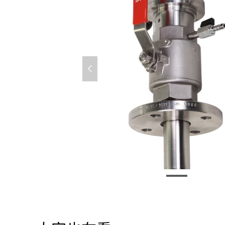
넳
CUA451 浊度支架