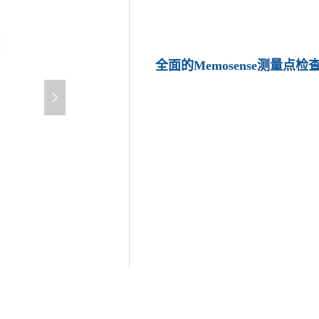
全面的Memosense测量点
넲