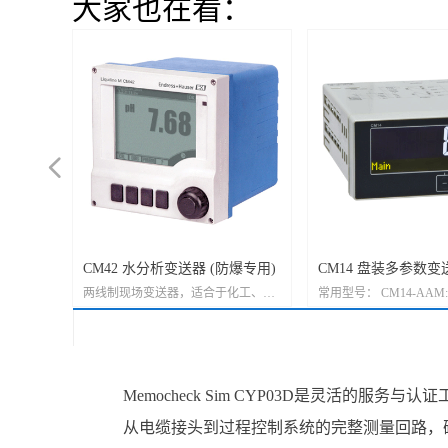
大家也在看：
넳
仪
CM42 水分析变送器 (防爆专用)
CM14 盘装多参数变
设备，适
于各个行
两线制现场变送器，适合于化工、生
常用型号： CM14-AAM:
H水分析领
命科学和食品行业的危险和非危险区
量 CM14-AAK: 电导
率、溶解
域
CM14-AAL: 电感式电
及大表
CM14-AAO: 溶解氧覆
中到
只要买一台
Memocheck Sim CYP03D是灵活的服
功能非常
从电缆接头到过程控制系统的完整测量回路，确证