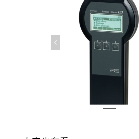
넳
CYP03D 数字模拟器