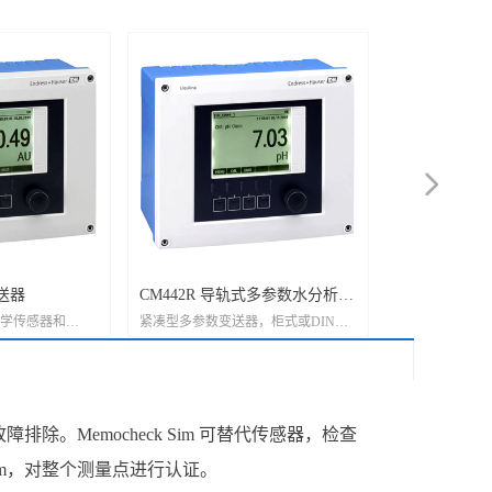
넲
变送器
CM442R 导轨式多参数水分析变
CM72 多参
学传感器和
紧凑型多参数变送器，柜式或DIN导
测量单一参数的
送器
轨式安装，适用于各个行业
行业的在危险区
排除。Memocheck Sim 可替代传感器，检查
im，对整个测量点进行认证。