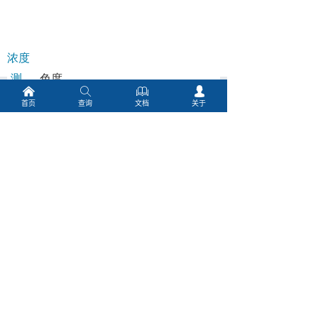
낀
ꄠ
ꁡ
넙
首页
查询
文档
关于
相关产品
ꂆ