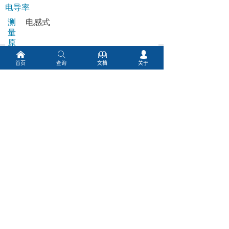
낀
ꄠ
ꁡ
넙
首页
查询
文档
关于
相关产品
ꂆ