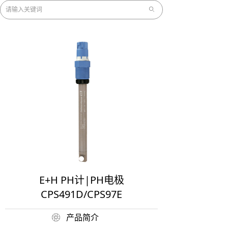
ꄙ
E+H PH计|PH电极
CPS491D/CPS97E
产品简介
ꁵ