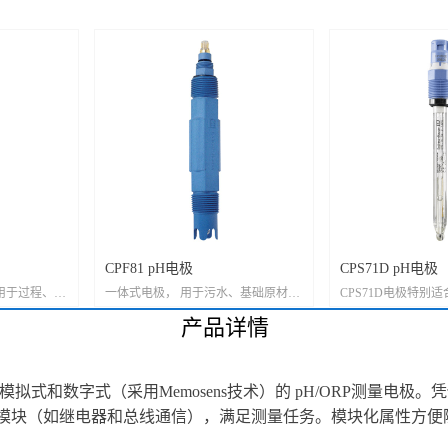
CPF81 pH电极
CPS71D pH电极
电极适用于过程、水
一体式电极， 用于污水、基础原材料
CPS71D电极特别
用场合，完全
和冶金行业, 自带保护套，方便安装。
用。自带独一无二的
产品详情
 CPS11E-
常用现货型号：CPF81-LH11A2, 与之
统，采用防潮防水设
AA21 1-
配套的变送器为CPM223-PR0005 [LH]
量重度污染介质、强
CPS11E-
应用范围: 0-14pH, 0...110 oC [1] 插入
性介质。
用于连接模拟式和数字式（采用Memosens技术）的 pH/ORP测
BA21 0-
深度: 23mm + 电极保护 [1] 过程连接:
, 可消毒
螺纹 NPT3/4 [A] 设备: 无前置放大器,
模块（如继电器和总线通信），满足测量任务。模块化属性方便
PS11D-
无PT100 [2] 电缆连接: 4.5m 电缆