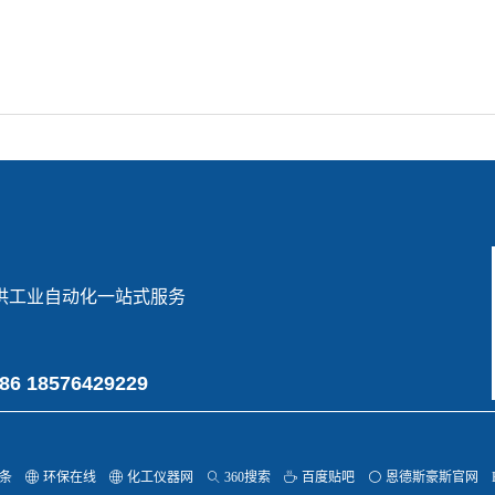
供工业自动化一站式服务
6 18576429229
条
ꄓ
环保在线
ꄓ
化工仪器网
ꄠ
360搜索
ꄘ
百度贴吧
ꀐ
恩德斯豪斯官网