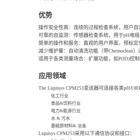
购。
7BT21 0-14pH, 0-135℃,
捉阱 CPS11E-AA7AAS
优势
CPS11D-7AS21 1-12pH, -
bar, 带盐环 CPS11E-AA
CPS11D-7FA21 0-10pH, 0.
操作安全性高：连续的过程检查系统，用户自定义
可耐最大 1g/l 氢氟酸
可靠的自监测：传感器检查系统，用于pH电
简单的操作和服务：直观的用户界面，预标定Me
减少维护量：自动清洗功能（带Chemoclea
适用于各类测量场合：扩展功能，如P(ID)
应用领域
The Liquisys CPM253变送器可连接
化工行业
食品&饮料行业
电力&能源行业
水 & 污水
基础原材料& 冶金
Liquisys CPM253采用以下通信协议和接口：