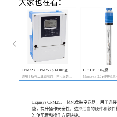
大家也在看：
넳
CPM223 | CPM253 pH/ORP变送
CPS11E PH电极
于标准应用
适用于所有工业领域的一体化盘装变
Memosens 2.0 pH
器
：
极，用于化
送器, PH/ORP 最经济最常用的变送
和污水行业中的标准应
.80℃, 6
的高度污
器，常用型号：CPM223-MR0005 (连
替代CPS11D。 常用型号：
...135℃,
停产，替代
接数字电极，例如CPS11D/CPS12D),
AA7AAA2 替代CPS11D-7
 0-14pH,
722G替代
CPM223-PR0005(连接模拟电极，例
12pH, -15...80℃, 17 bar 
Liquisys CPM253一体化盘装变送器，
CPS11D-
491D-
如CPF81/CPF82，同时此变送器可以
AA7BAA2 替代CPS11D-7
bar, 带盐
HH2
连接其它品牌的模拟PH电极), 阿仪科
14pH, 0...135℃, 17 bar
能，提升操作安全性。选择适当的硬件和软件
..70℃,
技常备大量CPM223现货，欢迎选
CPS11E-AA7BTA2 替代C
准使配置和操作方便快捷。