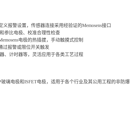
 17 bar; 离子捕
2 替代
15...80℃, 17
7FAA2 替代
..70℃, 6bar,
报警设置，传感器连接采用经验证的Memosens接口
极和参比电极、校准合理性检查
mosens电极的热插拔，手动触摸式控制
n）通过报警或限位开关触发
控制器、计时器等，灵活应用于各类工艺过程
各类pH/ORP玻璃电极和ISFET电极，适用于各个行业及其公用工程的非