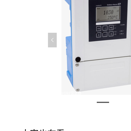
넳
CPM253 PH/ORP变送器