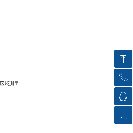
ꁸ
ꂅ
回到顶部
防爆区域测量：
ꁗ
0755-82221901
ꀥ
E+H专家
加微信询价