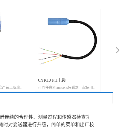
넲
CYK10 PH电缆
CPF81D E+
适合严苛工况应
可同任意Memosens传感器一起使用的
E+H PH计|PH电极
抗污型参比系
Memosens数字电缆,常用型号：
一体式电极， 
计，能够可靠测
CYK10-A031 电缆长度3米 CYK10-
和冶金行业
酸和强碱等腐蚀
A051 电缆长度5米 CYK10-A101 电缆
长度10米 CYK10-A151 电缆长度15米
量电极。凭借连续的合理性、测量过程和传感器检查功
CYK10-A201 电缆长度20米
随时对变送器进行升级，简单的菜单和出厂校