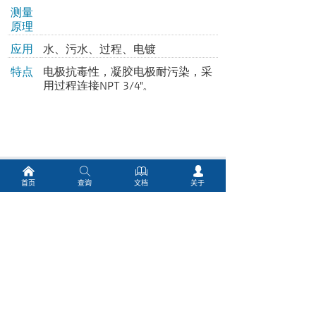
낀
ꄠ
ꁡ
넙
首页
查询
文档
关于