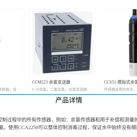
器
CCM223 余氯变送器
CCS51 模拟式
剂传感器，适用
E+H余氯、二氧化氯、总氯变送器，
传感器适用饮用水、
常用型号： CCM223-EK0005 接模拟
以及各行业中的公用
产品详情
电极CCS51/CCS50/CCS120,单路输
入，不带PH补偿。 CCM223-EP0005
接模拟电极
精准消毒控制过程中的所有传感器，例如：余氯传感器和用于补偿和测量
CCS51/CCS50/CCS120+PH/ORP电极
例如CPS11/CPS31/CPS12,两路输入，
。使用CCA2250可以整体控制消毒过程，保证水中始终没有细
带PH补偿。