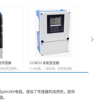
넲
余氯传感器
CCM253 余氯变送器
CCS140 
池水和过程水，
E+H余氯、二氧化氯、总氯变送器，
标准传感器，适
工程
常用型号： CCM253-EK0005 接模拟
量
电极CCS51/CCS50/CCS120,单路输
入，不带PH补偿。 CCM253-EP0005
接模拟电极
的pH/ORP电极。增加了传感器的适用性，提供
CCS51/CCS50/CCS120+PH/ORP电极
例如CPS11/CPS31/CPS12,两路输入，
菌。
带PH补偿。