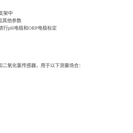
支架中
和其他参数
行pH电极和ORP电极标定
总氯和二氧化氯传感器，用于以下测量场合：