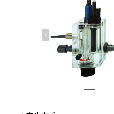
넳
CCA250 余氯流通槽支架