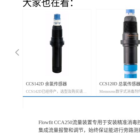
大家也在看：
넳
CCS142D 余氯传感器
CCS120D 总氯传感
水、池水和
过程水和各
CCS142D已经停产，选型及购买请用
Memosens数字式消毒
工程,
替代产品 CCS51D ， 阿仪科技备有
污水和工艺用水应用
科技备有
CCS51D的现货，CCS51D-AA11BF
A11BF
量程0.05-20mg；CCS51D-AA11AD
A11AD
量程 0.01-5mg.
Flowfit CCA250流量装置专用于安装
集成流量报警和调节，始终保证能进行旁路测量