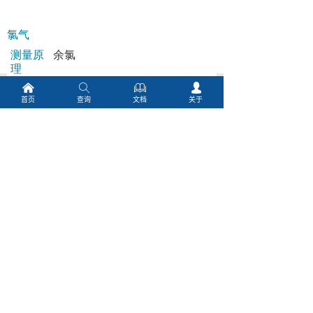
낀
ꄠ
ꁡ
넙
首页
查询
文档
关于
相关产品
ꂆ